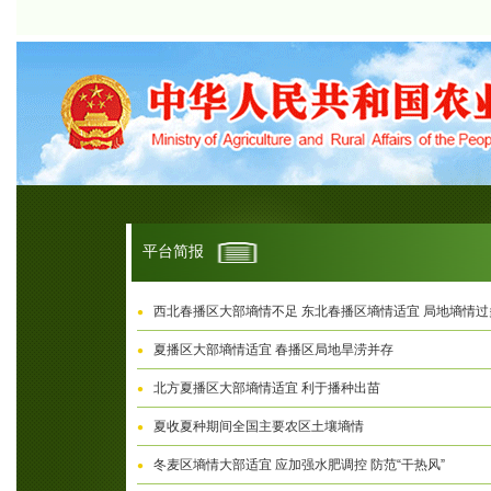
平台简报
西北春播区大部墒情不足 东北春播区墒情适宜 局地墒情过
夏播区大部墒情适宜 春播区局地旱涝并存
北方夏播区大部墒情适宜 利于播种出苗
夏收夏种期间全国主要农区土壤墒情
冬麦区墒情大部适宜 应加强水肥调控 防范“干热风”